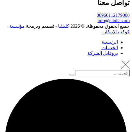
تواصل معنا
00966112179000
info@clinlia.com
جميع الحقوق محفوظة. © 2026
كلينليا
- تصميم وبرمجة
مؤسسة
كوكب الإبتكار.
الرئيسية
الخدمات
بروفايل الشركة